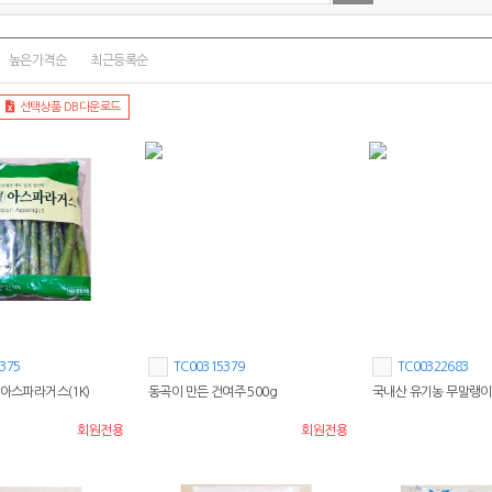
높은가격순
최근등록순
선택상품 DB다운로드
375
TC00315379
TC00322683
 아스파라거스(1K)
동곡이 만든 건여주 500g
국내산 유기농 무말랭이 
회원전용
회원전용