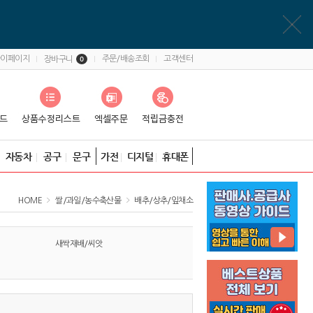
마이페이지
주문/배송조회
고객센터
장바구니
0
자동차
공구
문구
가전
디지털
휴대폰
HOME
쌀/과일/농수축산물
배추/상추/잎채소
새싹재배/씨앗