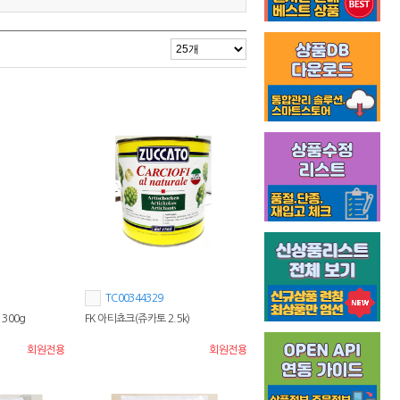
TC00344329
300g
FK 아티쵸크(쥬카토 2.5k)
회원전용
회원전용