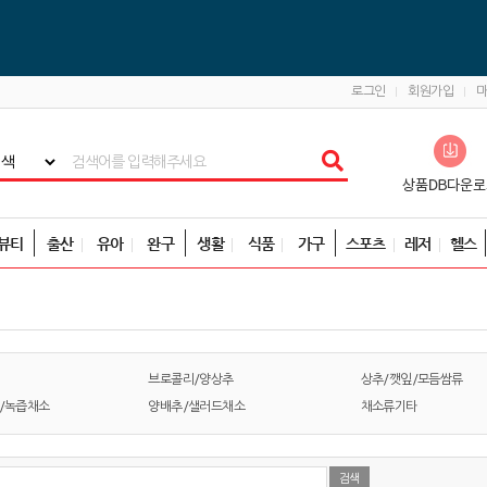
로그인
회원가입
뷰티
출산
유아
완구
생활
식품
가구
스포츠
레저
헬스
브로콜리/양상추
상추/깻잎/모듬쌈류
/녹즙채소
양배추/샐러드채소
채소류기타