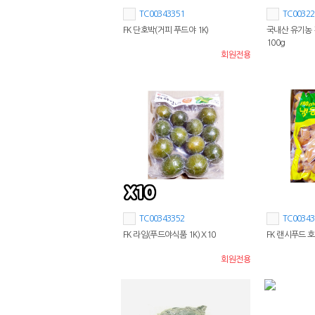
TC00343351
TC00322
FK 단호박(거피 푸드야 1K)
국내산 유기농
100g
회원전용
TC00343352
TC00343
FK 라임(푸드야식품 1K) X10
FK 랜시푸드 호
회원전용