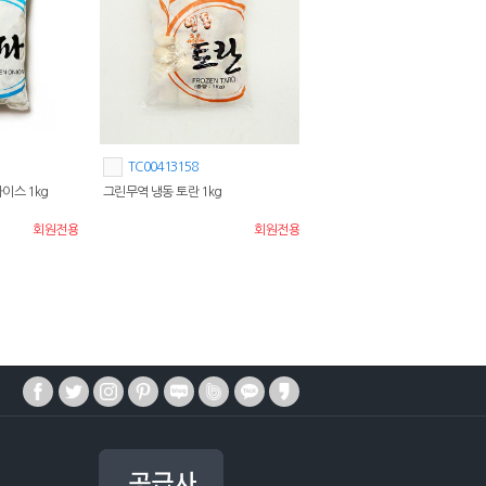
TC00413158
이스 1kg
그린무역 냉동 토란 1kg
회원전용
회원전용