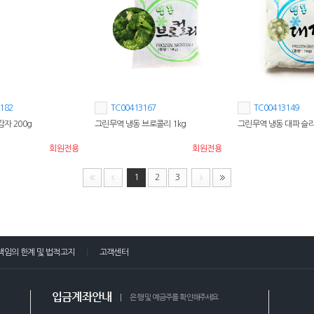
182
TC00413167
TC00413149
자 200g
그린무역 냉동 브로콜리 1kg
그린무역 냉동 대파 슬라
회원전용
회원전용
1
2
3
책임의 한계 및 법적고지
고객센터
입금계좌안내
은행 및 예금주를 확인해주세요