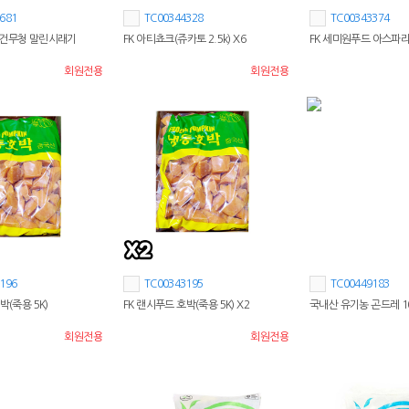
681
TC00344328
TC00343374
 건무청 말린시래기
FK 아티쵸크(쥬카토 2.5k) X6
FK 세미원푸드 아스파라거
회원전용
회원전용
196
TC00343195
TC00449183
박(죽용 5K)
FK 랜시푸드 호박(죽용 5K) X2
국내산 유기농 곤드레 1
회원전용
회원전용