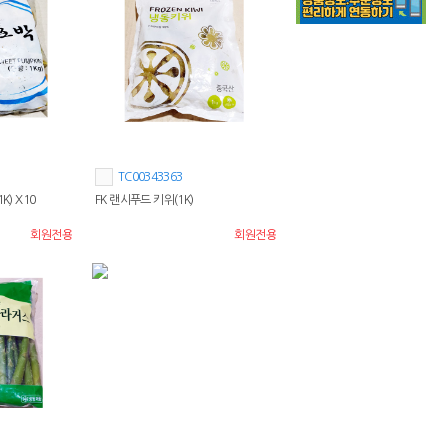
TC00343363
K) X10
FK 랜시푸드 키위(1K)
회원전용
회원전용