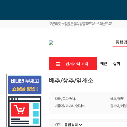
패션
잡화
전체카테고리
배추/상추/잎채소
대파/쪽파/부추
배추/열무
시금치/미나리/엽채소
알로에/케일
검색