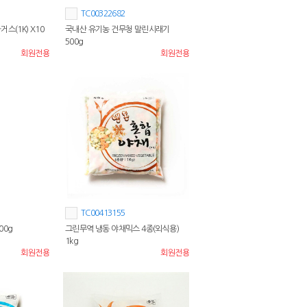
TC00322682
스(1K) X10
국내산 유기농 건무청 말린시래기
500g
회원전용
회원전용
TC00413155
00g
그린무역 냉동 야채믹스 4종(외식용)
1kg
회원전용
회원전용