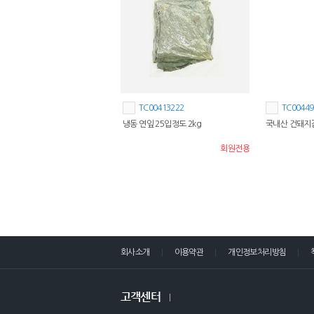
TC00413222
TC00449
냉동 연잎 25입정도 2kg
국내산 건돼지감
회원전용
회사소개
이용약관
개인정보처리방침
고객센터