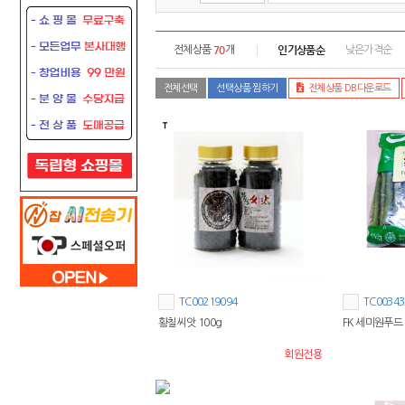
70
인기상품순
전체상품
개
낮은가격순
전체선택
선택상품 찜하기
전체상품 DB다운로드
TC00219094
TC00343
황칠씨앗 100g
FK 세미원푸드
회원전용