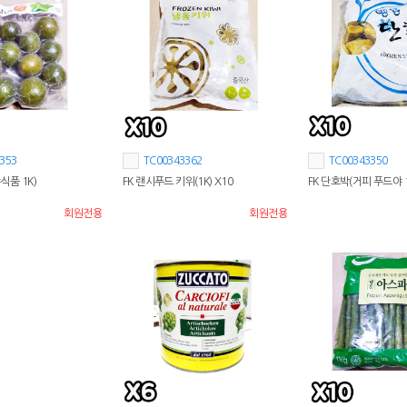
353
TC00343362
TC00343350
식품 1K)
FK 랜시푸드 키위(1K) X10
FK 단호박(거피 푸드야 1
회원전용
회원전용