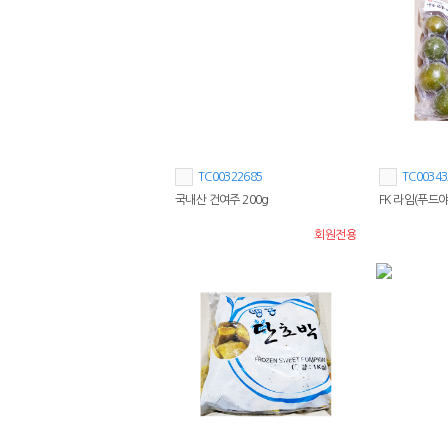
TC00322685
TC00343
국내산 건여주 200g
FK 라임(푸드야
회원전용