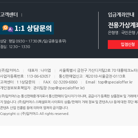
고객센터
입금계좌안내
전용가상계
은행명 : 국민은행 /
상담 : 평일 09:30 ~ 17:30 (토/일/공휴일 휴무)
입점신청
점심 : 12:30 ~ 13:30
(주)탑커머스
대표자 : 나이엽
서울특별시 금천구 가산디지털2로 70 대륭테크노타운 
사업자등록번호 : 113-86-63057
통신판매업신고 : 제2018-서울금천-0113호
고객센터 : 1:1상담문의
FAX : 02-3289-6860
Email : top@specialoffer.kr
개인정보보호책임자 : 관리팀장 (top@specialoffer.kr)
(주)탑커머스는 통신판매중개자로서 통신판매의 당사자가 아니며, 공급사가 등록한 상품정보 및 거래에 
지 않습니다. (주)탑커머스 스페셜오퍼 사이트의 상품/판매자 거래 정보 및 콘텐츠/UI 등에 대한 무단 복제
콘텐츠 산업 진흥법 등에 의하여 엄격히 금지합니다.
Copyright ⓒ (주)탑커머스 All rights reserved.