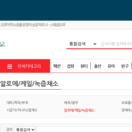
패션
잡화
뷰티
출산
유아
완구
전체카테고리
알로에/케일/녹즙채소
대파/쪽파/부추
배추/열무
브로콜
알로에/케일/녹즙채소
시금치/미나리/엽채소
양배추
검색