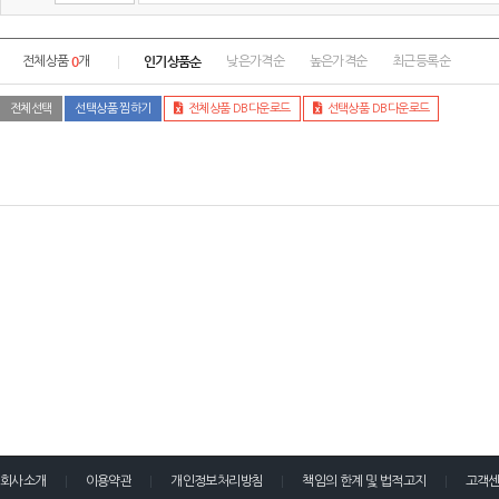
0
인기상품순
전체상품
개
낮은가격순
높은가격순
최근등록순
전체선택
선택상품 찜하기
전체상품 DB다운로드
선택상품 DB다운로드
회사소개
이용약관
개인정보처리방침
책임의 한계 및 법적고지
고객