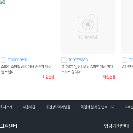
TC00919690
TC00773878
TC
스트릿 스타일 남성 데님 반바지 캐주
G126720_허리밴딩 A라인 데님 미디
A라인 
얼 트렌디
스커트 청치마
회원전용
회원전용
회사소개
이용약관
개인정보처리방침
책임의 한계 및 법적고지
고객
고객센터
입금계좌안내