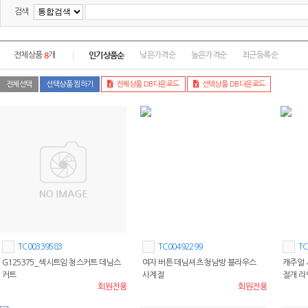
검색
8
인기상품순
전체상품
개
낮은가격순
높은가격순
최근등록순
전체선택
선택상품 찜하기
전체상품 DB다운로드
선택상품 DB다운로드
TC00339583
TC00492299
TC
G125375_섹시트임 청스커트 데님스
여자 버튼 데님셔츠 청남방 블라우스
캐주얼 
커트
사계절
절개 라
회원전용
회원전용