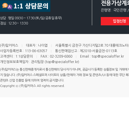
전용가상계
은행명 : 국민은행 /
상담 : 평일 09:30 ~ 17:30 (토/일/공휴일 휴무)
입점신청
점심 : 12:30 ~ 13:30
(주)탑커머스
대표자 : 나이엽
서울특별시 금천구 가산디지털2로 70 대륭테크노타운 
사업자등록번호 : 113-86-63057
통신판매업신고 : 제2018-서울금천-0113호
고객센터 : 1:1상담문의
FAX : 02-3289-6860
Email : top@specialoffer.kr
개인정보보호책임자 : 관리팀장 (top@specialoffer.kr)
(주)탑커머스는 통신판매중개자로서 통신판매의 당사자가 아니며, 공급사가 등록한 상품정보 및 거래에 
지 않습니다. (주)탑커머스 스페셜오퍼 사이트의 상품/판매자 거래 정보 및 콘텐츠/UI 등에 대한 무단 복제
콘텐츠 산업 진흥법 등에 의하여 엄격히 금지합니다.
Copyright ⓒ (주)탑커머스 All rights reserved.