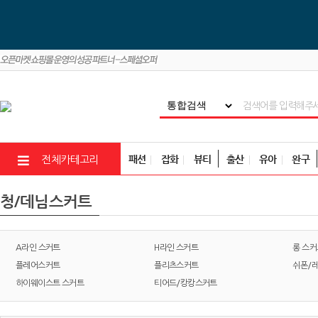
패션
잡화
뷰티
출산
유아
완구
전체카테고리
청/데님스커트
A라인 스커트
H라인 스커트
롱 스커
플레어스커트
플리츠스커트
쉬폰/
하이웨이스트 스커트
티어드/캉캉스커트