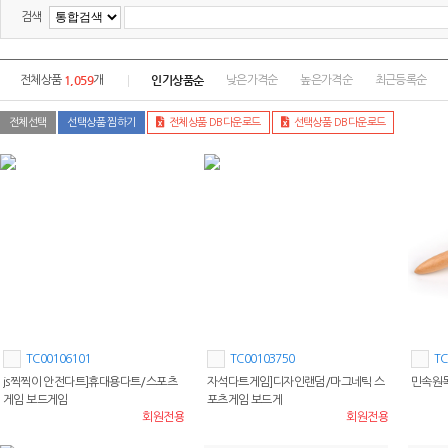
검색
1,059
인기상품순
전체상품
개
낮은가격순
높은가격순
최근등록순
전체선택
선택상품 찜하기
전체상품 DB다운로드
선택상품 DB다운로드
TC00106101
TC00103750
TC
js찍찍이 안전다트]휴대용다트/스포츠
자석다트게임]디자인랜덤/마그네틱 스
민속원
게임 보드게임
포츠게임 보드게
회원전용
회원전용