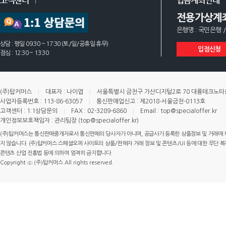
고객센터
입금계좌안내
전용가상계
은행명 : 국민은행 /
상담 : 평일 09:30 ~ 17:30 (토/일/공휴일 휴무)
입점신청
점심 : 12:30 ~ 13:30
(주)탑커머스
대표자 : 나이엽
서울특별시 금천구 가산디지털2로 70 대륭테크노타운 
사업자등록번호 : 113-86-63057
통신판매업신고 : 제2018-서울금천-0113호
고객센터 : 1:1상담문의
FAX : 02-3289-6860
Email : top@specialoffer.kr
개인정보보호책임자 : 관리팀장 (top@specialoffer.kr)
(주)탑커머스는 통신판매중개자로서 통신판매의 당사자가 아니며, 공급사가 등록한 상품정보 및 거래에 
지 않습니다. (주)탑커머스 스페셜오퍼 사이트의 상품/판매자 거래 정보 및 콘텐츠/UI 등에 대한 무단 복제
콘텐츠 산업 진흥법 등에 의하여 엄격히 금지합니다.
Copyright ⓒ (주)탑커머스 All rights reserved.