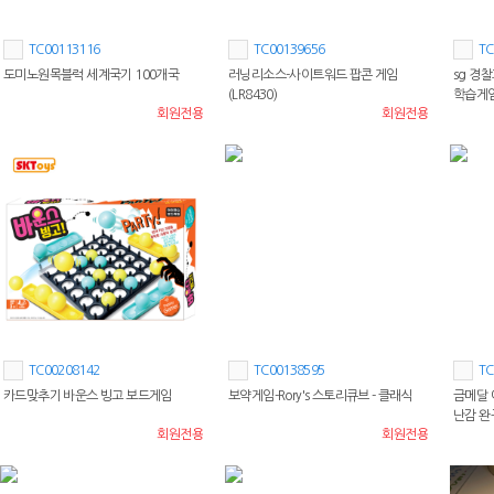
TC00113116
TC00139656
TC
도미노원목블럭 세계국기 100개국
러닝리소스-사이트워드 팝콘 게임
sg 경
(LR8430)
학습게
회원전용
회원전용
TC00208142
TC00138595
TC
카드맞추기 바운스 빙고 보드게임
보약게임-Rory's 스토리큐브 - 클래식
금메달 
난감 완
회원전용
회원전용