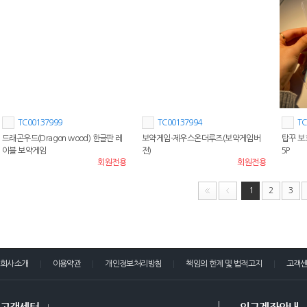
TC00137999
TC00137994
TC
드래곤우드(Dragon wood) 한글판 레
보약게임-제우스온더루즈(보약게임버
탑꾸 보
이블 보약게임
전)
5P
회원전용
회원전용
1
2
3
회사소개
이용약관
개인정보처리방침
책임의 한계 및 법적고지
고객