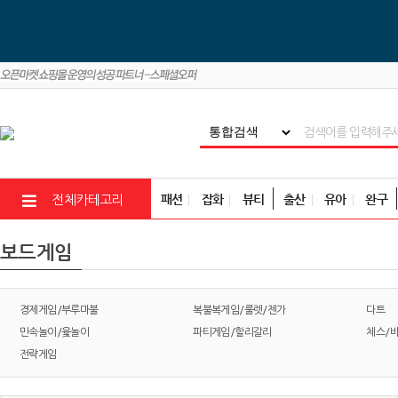
패션
잡화
뷰티
출산
유아
완구
전체카테고리
보드게임
경제게임/부루마불
복불복게임/룰렛/젠가
다트
민속놀이/윷놀이
파티게임/할리갈리
체스/
전략게임