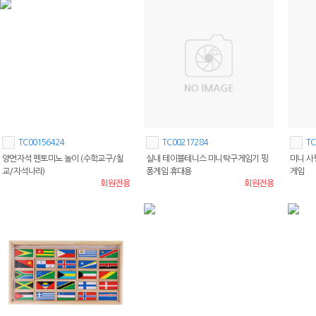
TC00156424
TC00217284
TC
양면자석 펜토미노 놀이 (수학교구/칠
실내 테이블테니스 미니탁구게임기 핑
미니 사
교/자석나라)
퐁게임 휴대용
게임
회원전용
회원전용