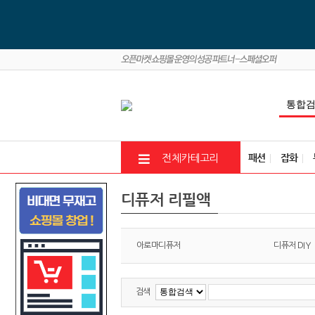
패션
잡화
전체카테고리
디퓨저 리필액
아로마디퓨저
디퓨저 DIY
검색