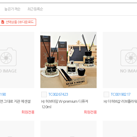
높은가격순
최근등록순
선택상품 DB다운로드
198
TC00267423
TC00198217
자연 그대로 지관 에센셜
HJ 허브타임 W-premium 디퓨져
HJ 더허브샵 러브플라워 
120ml
회원전용
회원전용