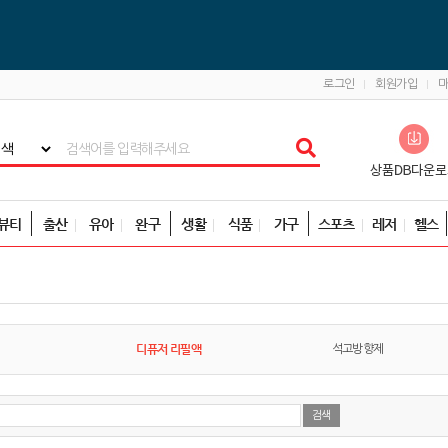
로그인
회원가입
뷰티
출산
유아
완구
생활
식품
가구
스포츠
레저
헬스
디퓨저 리필액
석고방향제