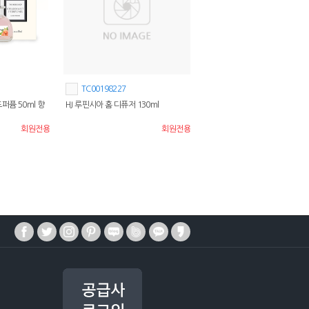
TC00198227
퍼퓸 50ml 향
HJ 루핀시아 홈 디퓨저 130ml
회원전용
회원전용