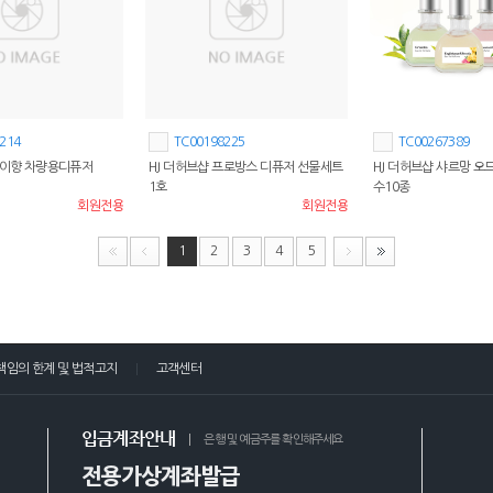
214
TC00198225
TC00267389
바이향 차량용디퓨저
HJ 더허브샵 프로방스 디퓨저 선물세트
HJ 더허브샵 샤르망 오드
1호
수10종
회원전용
회원전용
1
2
3
4
5
책임의 한계 및 법적고지
고객센터
입금계좌안내
은행 및 예금주를 확인해주세요
전용가상계좌발급