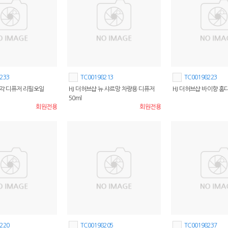
233
TC00198213
TC00198223
사각 디퓨저 리필오일
HJ 더허브샵 뉴 샤르망 차량용 디퓨저
HJ 더허브샵 바이향 홈디
50ml
회원전용
회원전용
220
TC00198205
TC00198237