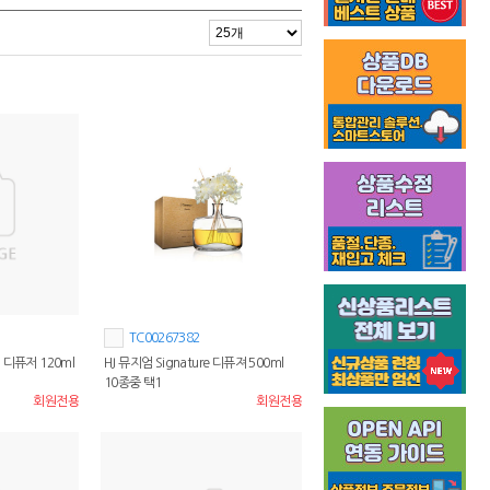
TC00267382
디퓨저 120ml
HJ 뮤지엄 Signature 디퓨져 500ml
10종중 택1
회원전용
회원전용