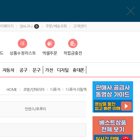
마이페이지
주문/배송조회
고객센터
장바구니
0
자동차
공구
문구
가전
디지털
휴대폰
HOME
조명/인테리어
디퓨저
디퓨저 리필액
인센스/포푸리