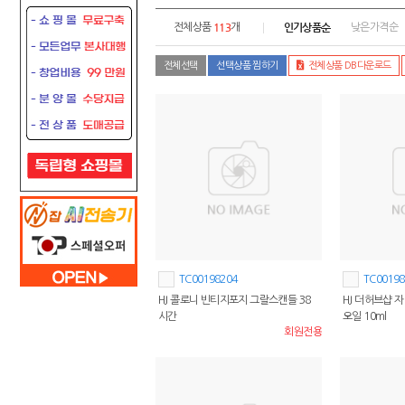
113
인기상품순
전체상품
개
낮은가격순
전체선택
선택상품 찜하기
전체상품 DB다운로드
TC00198204
TC00198
HJ 콜로니 빈티지포지 그랄스캔들 38
HJ 더허브샵 
시간
오일 10ml
회원전용