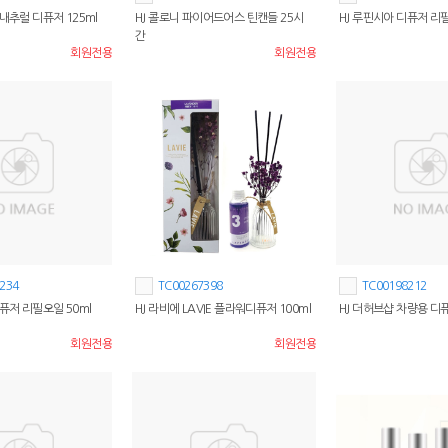
내추럴 디퓨저 125ml
HJ 콜로니 파이어드어스 틴캔들 25시
HJ 루핀시아 디퓨저 리필
간
회원전용
회원전용
234
TC00267398
TC00198212
퓨저 리필오일 50ml
HJ 라비에 LAVIE 플라워디퓨저 100ml
HJ 더허브샵 차량용 디퓨
회원전용
회원전용