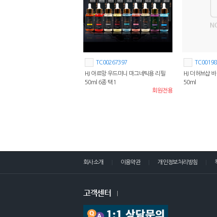
TC00267397
TC00198
HJ 아르망 우드미니 마그네틱용 리필
HJ 더허브샵 
50ml 6종 택1
50ml
회원전용
회사소개
이용약관
개인정보처리방침
고객센터