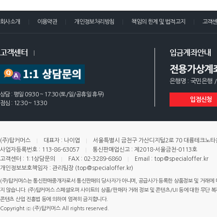
회사소개
이용약관
개인정보처리방침
책임의 한계 및 법적고지
고객
고객센터
입금계좌안내
전용가상계
은행명 : 국민은행 /
상담 : 평일 09:30 ~ 17:30 (토/일/공휴일 휴무)
입점신청
점심 : 12:30 ~ 13:30
(주)탑커머스
대표자 : 나이엽
서울특별시 금천구 가산디지털2로 70 대륭테크노타운 
사업자등록번호 : 113-86-63057
통신판매업신고 : 제2018-서울금천-0113호
고객센터 : 1:1상담문의
FAX : 02-3289-6860
Email : top@specialoffer.kr
개인정보보호책임자 : 관리팀장 (top@specialoffer.kr)
(주)탑커머스는 통신판매중개자로서 통신판매의 당사자가 아니며, 공급사가 등록한 상품정보 및 거래에 
지 않습니다. (주)탑커머스 스페셜오퍼 사이트의 상품/판매자 거래 정보 및 콘텐츠/UI 등에 대한 무단 복제
콘텐츠 산업 진흥법 등에 의하여 엄격히 금지합니다.
Copyright ⓒ (주)탑커머스 All rights reserved.