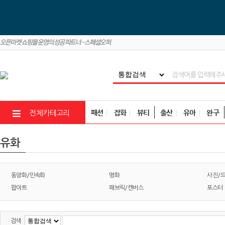
패션
잡화
뷰티
출산
유아
완구
전체카테고리
유화
동양화/민속화
명화
사진/
팝아트
패브릭/캔버스
포스터
검색