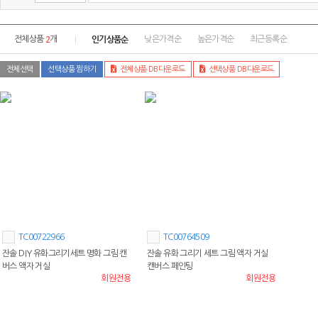
2
인기상품순
전체상품
개
낮은가격순
높은가격순
최근등록순
전체선택
선택상품 찜하기
전체상품 DB다운로드
선택상품 DB다운로드
TC00722966
TC00764509
잔솔 DIY 유화그리기세트 명화 그림 캔
잔솔 유화 그리기 세트 그림 액자 거실
버스 액자 거실
캔버스 페인팅
회원전용
회원전용