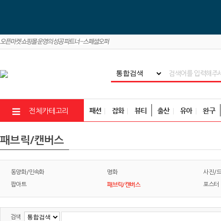
패션
잡화
뷰티
출산
유아
완구
전체카테고리
패브릭/캔버스
동양화/민속화
명화
사진/
패브릭/캔버스
팝아트
포스터
검색