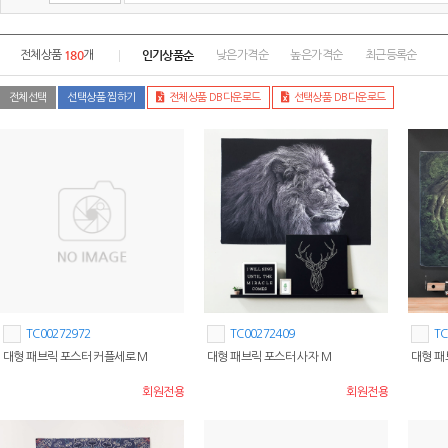
180
인기상품순
전체상품
개
낮은가격순
높은가격순
최근등록순
전체선택
선택상품 찜하기
전체상품 DB다운로드
선택상품 DB다운로드
TC00272972
TC00272409
TC
대형 패브릭 포스터 커플세로 M
대형 패브릭 포스터 사자 M
대형 패
회원전용
회원전용