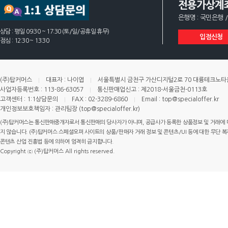
전용가상계
은행명 : 국민은행 /
상담 : 평일 09:30 ~ 17:30 (토/일/공휴일 휴무)
입점신청
점심 : 12:30 ~ 13:30
(주)탑커머스
대표자 : 나이엽
서울특별시 금천구 가산디지털2로 70 대륭테크노타운 
사업자등록번호 : 113-86-63057
통신판매업신고 : 제2018-서울금천-0113호
고객센터 : 1:1상담문의
FAX : 02-3289-6860
Email : top@specialoffer.kr
개인정보보호책임자 : 관리팀장 (top@specialoffer.kr)
(주)탑커머스는 통신판매중개자로서 통신판매의 당사자가 아니며, 공급사가 등록한 상품정보 및 거래에 
지 않습니다. (주)탑커머스 스페셜오퍼 사이트의 상품/판매자 거래 정보 및 콘텐츠/UI 등에 대한 무단 복제
콘텐츠 산업 진흥법 등에 의하여 엄격히 금지합니다.
Copyright ⓒ (주)탑커머스 All rights reserved.