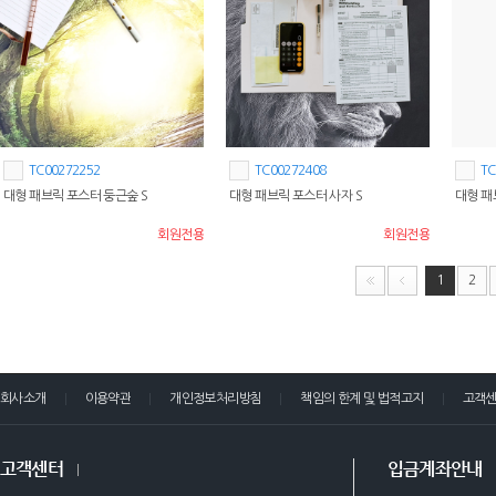
TC00272252
TC00272408
TC
대형 패브릭 포스터 둥근숲 S
대형 패브릭 포스터 사자 S
대형 패
회원전용
회원전용
1
2
회사소개
이용약관
개인정보처리방침
책임의 한계 및 법적고지
고객
고객센터
입금계좌안내