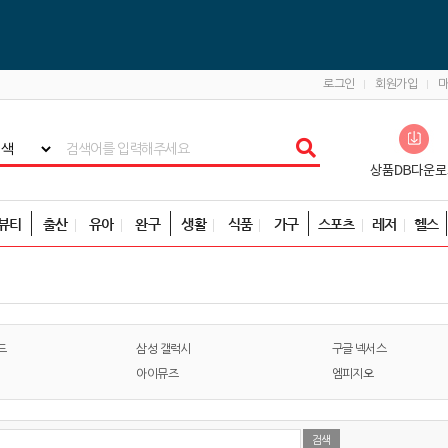
로그인
회원가입
뷰티
출산
유아
완구
생활
식품
가구
스포츠
레저
헬스
드
삼성 갤럭시
구글 넥서스
아이뮤즈
엠피지오