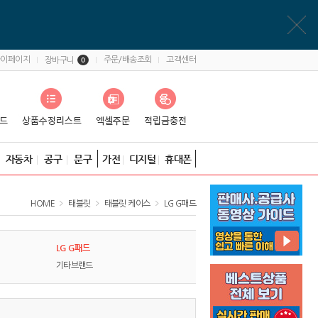
마이페이지
주문/배송조회
고객센터
장바구니
0
자동차
공구
문구
가전
디지털
휴대폰
HOME
태블릿
태블릿 케이스
LG G패드
LG G패드
기타브랜드