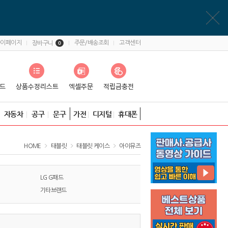
마이페이지
주문/배송조회
고객센터
장바구니
0
자동차
공구
문구
가전
디지털
휴대폰
HOME
태블릿
태블릿 케이스
아이뮤즈
LG G패드
기타브랜드