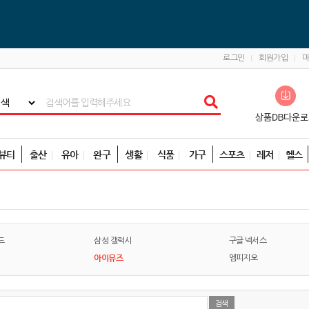
로그인
회원가입
뷰티
출산
유아
완구
생활
식품
가구
스포츠
레저
헬스
드
삼성 갤럭시
구글 넥서스
아이뮤즈
엠피지오