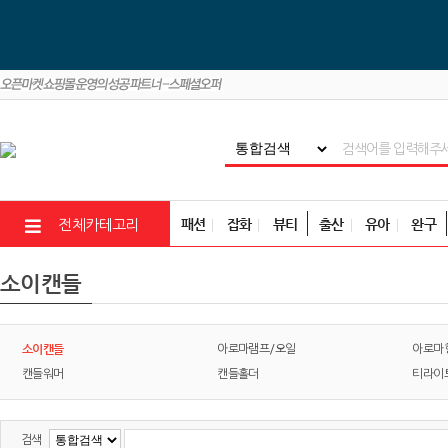
패션
잡화
뷰티
출산
유아
완구
전체카테고리
소이캔들
소이캔들
아로마램프/오일
아로마
캔들워머
캔들홀더
티라이
검색