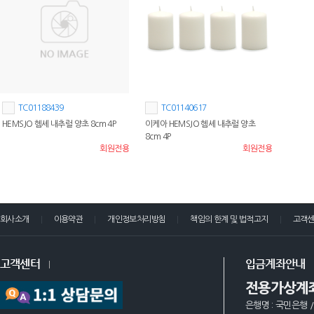
TC01188439
TC01140617
HEMSJO 헴셰 내추럴 양초 8cm 4P
이케아 HEMSJO 헴셰 내추럴 양초
8cm 4P
회원전용
회원전용
회사소개
이용약관
개인정보처리방침
책임의 한계 및 법적고지
고객
고객센터
입금계좌안내
전용가상계
은행명 : 국민은행 /