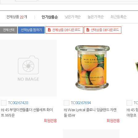
22
인기상품순
전체상품
개
낮은가격순
높은가격순
최근등록순
전체선택
선택상품 찜하기
전체상품 DB다운로드
선택상품 DB다운로드
TC00267428
TC00267694
TC
HJ 4S 부엉이캔들홀더 선물세트 화이
HJ Wax Lyrical 콜로니 잉글랜드 자캔
HJ 4S
트 브라운
들 65Hr
마향초
회원전용
회원전용