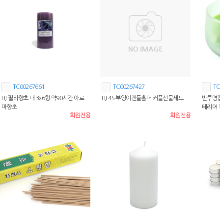
TC00267661
TC00267427
TC
HJ 필라향초 대 3x6형 약90시간 아로
HJ 4S 부엉이캔들홀더 커플선물세트
반투명컵
마향초
테리어
회원전용
회원전용