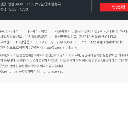
상담 : 평일 09:30 ~ 17:30 (토/일/공휴일 휴무)
입점신청
점심 : 12:30 ~ 13:30
(주)탑커머스
대표자 : 나이엽
서울특별시 금천구 가산디지털2로 70 대륭테크노타운 
사업자등록번호 : 113-86-63057
통신판매업신고 : 제2018-서울금천-0113호
고객센터 : 1:1상담문의
FAX : 02-3289-6860
Email : top@specialoffer.kr
개인정보보호책임자 : 관리팀장 (top@specialoffer.kr)
(주)탑커머스는 통신판매중개자로서 통신판매의 당사자가 아니며, 공급사가 등록한 상품정보 및 거래에 
지 않습니다. (주)탑커머스 스페셜오퍼 사이트의 상품/판매자 거래 정보 및 콘텐츠/UI 등에 대한 무단 복제
콘텐츠 산업 진흥법 등에 의하여 엄격히 금지합니다.
Copyright ⓒ (주)탑커머스 All rights reserved.