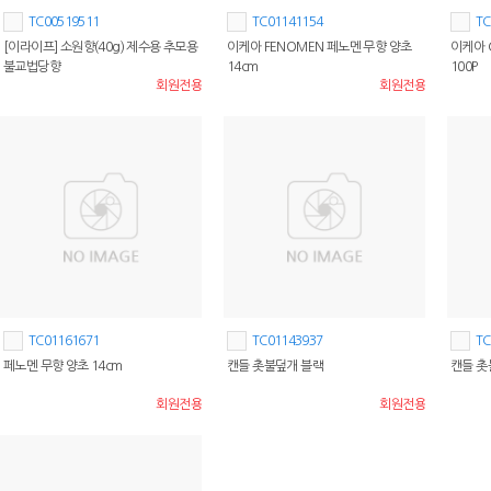
TC00519511
TC01141154
TC
[이라이프] 소원향(40g) 제수용 추모용
이케아 FENOMEN 페노멘 무향 양초
이케아 
불교법당향
14cm
100P
회원전용
회원전용
TC01161671
TC01143937
TC
페노멘 무향 양초 14cm
캔들 촛불덮개 블랙
캔들 촛
회원전용
회원전용