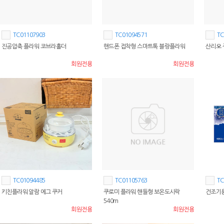
TC01107903
TC01094571
TC
진공압축 플라워 코브라홀더
핸드폰 접착형 스마트톡 블랑플라워
산리오 
회원전용
회원전용
TC01094485
TC01105763
TC
키친플라워 알람 에그 쿠커
쿠로미 플라워 핸들형 보온도시락
건조기
540m
회원전용
회원전용