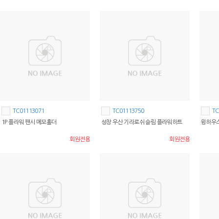
TC01113071
TC01113750
TC
1P 플라워 팬시 메모홀더
성창 우산 기라로쉬 슬림 플라워하트
윙하우스
회원전용
회원전용