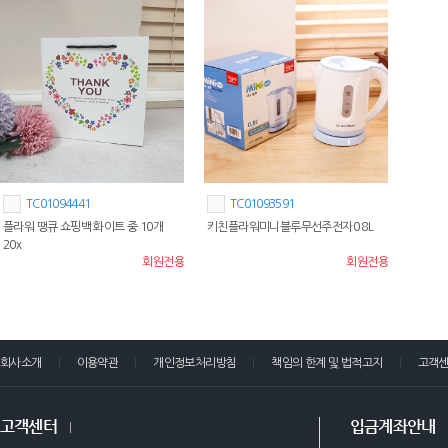
TC01094441
TC01093591
플라워 땡큐 쇼핑백 화이트 중 10개
키친플라워미니블루무선주전자0 8L
20x
회원전용
회원전용
회사소개
이용약관
개인정보처리방침
책임의 한계 및 법적고지
고객
고객센터
입금계좌안내