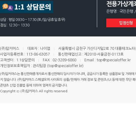
전용가상계
은행명 : 국민은행 /
상담 : 평일 09:30 ~ 17:30 (토/일/공휴일 휴무)
입점신청
점심 : 12:30 ~ 13:30
(주)탑커머스
대표자 : 나이엽
서울특별시 금천구 가산디지털2로 70 대륭테크노타운 
사업자등록번호 : 113-86-63057
통신판매업신고 : 제2018-서울금천-0113호
고객센터 : 1:1상담문의
FAX : 02-3289-6860
Email : top@specialoffer.kr
개인정보보호책임자 : 관리팀장 (top@specialoffer.kr)
(주)탑커머스는 통신판매중개자로서 통신판매의 당사자가 아니며, 공급사가 등록한 상품정보 및 거래에 
지 않습니다. (주)탑커머스 스페셜오퍼 사이트의 상품/판매자 거래 정보 및 콘텐츠/UI 등에 대한 무단 복제
콘텐츠 산업 진흥법 등에 의하여 엄격히 금지합니다.
Copyright ⓒ (주)탑커머스 All rights reserved.