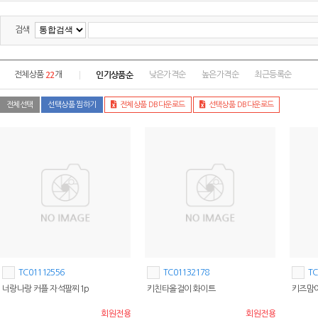
검색
22
인기상품순
전체상품
개
낮은가격순
높은가격순
최근등록순
전체선택
선택상품 찜하기
전체상품 DB다운로드
선택상품 DB다운로드
TC01112556
TC01132178
TC
너랑나랑 커플 자석팔찌1p
키친타올걸이 화이트
키즈맘아
회원전용
회원전용