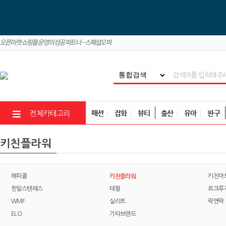
패션
잡화
뷰티
출산
유아
완구
전체카테고리
키친플라워
키친플라워
해피콜
키친아
한일스텐레스
테팔
르크루
WMF
실리트
락앤락
ELO
기타브랜드