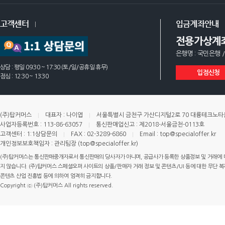
고객센터
입금계좌안내
전용가상계
은행명 : 국민은행 /
상담 : 평일 09:30 ~ 17:30 (토/일/공휴일 휴무)
입점신청
점심 : 12:30 ~ 13:30
(주)탑커머스
대표자 : 나이엽
서울특별시 금천구 가산디지털2로 70 대륭테크노타운 
사업자등록번호 : 113-86-63057
통신판매업신고 : 제2018-서울금천-0113호
고객센터 : 1:1상담문의
FAX : 02-3289-6860
Email : top@specialoffer.kr
개인정보보호책임자 : 관리팀장 (top@specialoffer.kr)
(주)탑커머스는 통신판매중개자로서 통신판매의 당사자가 아니며, 공급사가 등록한 상품정보 및 거래에 
지 않습니다. (주)탑커머스 스페셜오퍼 사이트의 상품/판매자 거래 정보 및 콘텐츠/UI 등에 대한 무단 복제
콘텐츠 산업 진흥법 등에 의하여 엄격히 금지합니다.
Copyright ⓒ (주)탑커머스 All rights reserved.