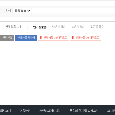
검색
0
인기상품순
전체상품
개
낮은가격순
높은가격순
최근등록순
전체선택
선택상품 찜하기
전체상품 DB다운로드
선택상품 DB다운로드
회사소개
이용약관
개인정보처리방침
책임의 한계 및 법적고지
고객