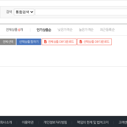
검색
0
인기상품순
전체상품
개
낮은가격순
높은가격순
최근등록순
전체선택
선택상품 찜하기
전체상품 DB다운로드
선택상품 DB다운로드
회사소개
이용약관
개인정보처리방침
책임의 한계 및 법적고지
고객