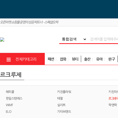
패션
잡화
뷰티
출산
유아
완구
전체카테고리
르크루제
해피콜
키친플라워
키친아
르크루
한일스텐레스
테팔
WMF
실리트
락앤락
ELO
기타브랜드