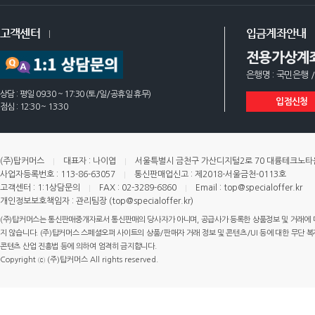
고객센터
입금계좌안내
전용가상계
은행명 : 국민은행 /
상담 : 평일 09:30 ~ 17:30 (토/일/공휴일 휴무)
입점신청
점심 : 12:30 ~ 13:30
(주)탑커머스
대표자 : 나이엽
서울특별시 금천구 가산디지털2로 70 대륭테크노타운 
사업자등록번호 : 113-86-63057
통신판매업신고 : 제2018-서울금천-0113호
고객센터 : 1:1상담문의
FAX : 02-3289-6860
Email : top@specialoffer.kr
개인정보보호책임자 : 관리팀장 (top@specialoffer.kr)
(주)탑커머스는 통신판매중개자로서 통신판매의 당사자가 아니며, 공급사가 등록한 상품정보 및 거래에 
지 않습니다. (주)탑커머스 스페셜오퍼 사이트의 상품/판매자 거래 정보 및 콘텐츠/UI 등에 대한 무단 복제
콘텐츠 산업 진흥법 등에 의하여 엄격히 금지합니다.
Copyright ⓒ (주)탑커머스 All rights reserved.