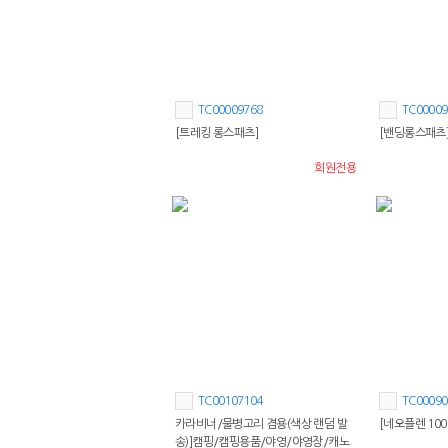
TC00009768
TC00009
[트레킹 롱스패츠]
[밴딩롱스패츠
회원전용
TC00107104
TC00090
카라비너/물병고리 겸용(색상 랜덤 발
[네오플렌 10
송)]캠핑/캠핑용품/야영/야영장/캐노