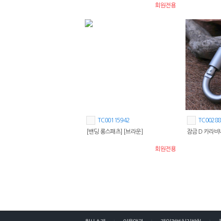
회원전용
피/야외/오토캠핑/캠핑/레져/등산/낚
시
TC00115942
TC00288
[밴딩 롱스패츠] [브라운]
잠금 D 카라비
회원전용