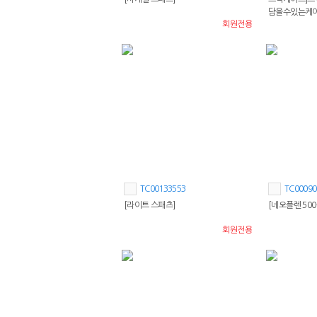
담을수있는케
회원전용
TC00133553
TC00090
[라이트 스패츠]
[네오플렌 50
회원전용