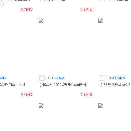
이스
회원전용
회원전용
448
TC00090449
TC00025483
0물병케이스 내추럴]
[네오플렌 1000물병케이스 클래식]
[0.7리터 워터보틀(이
회원전용
회원전용