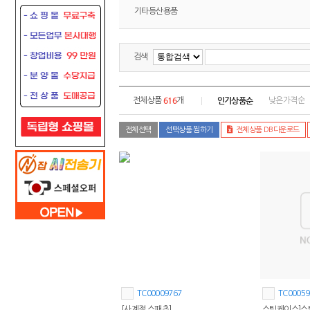
기타등산용품
검색
616
인기상품순
전체상품
개
낮은가격순
전체선택
선택상품 찜하기
전체상품 DB다운로드
TC00009767
TC00059
[사계절 스패츠]
스틱케이스]스