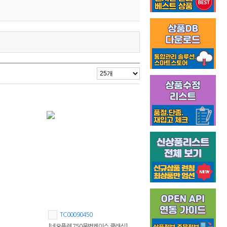
TC00090450
[네오플렌 750물병케이스 클래식]