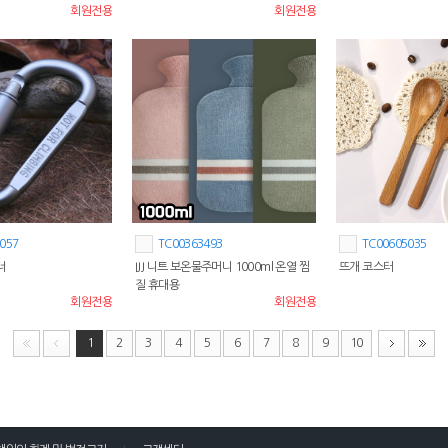
회원전용
회원전용
057
TC00363493
TC00605035
너
IJJ 니트 보온물주머니 1000ml 온열 찜
뜨개 코스터
질 휴대용
회원전용
회원전용
1
2
3
4
5
6
7
8
9
10