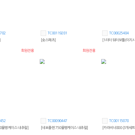
782
TC00119281
TC00025484
]
[숏스패츠]
[1리터 워터보틀(이지시
회원전용
회원전용
452
TC00090447
TC00115878
00물병케이스 내추럴]
[네오플렌 750물병케이스 내추럴]
[카라비너800 (3개세트)