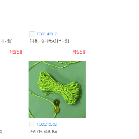
TC00146817
퍼포함)]
[다용도 멀티백50] [브라운]
회원전용
회원전용
TC00210502
]
야광 캠핑 로프 10m