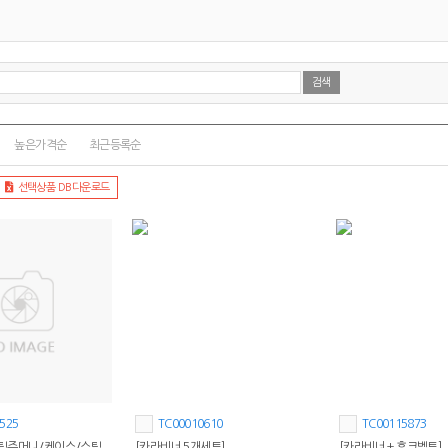
높은가격순
최근등록순
선택상품 DB다운로드
525
TC00010610
TC00115873
틱주머니/케이스/스틱
[카라비너 5개세트]
[카라비너 + 후크벨트]