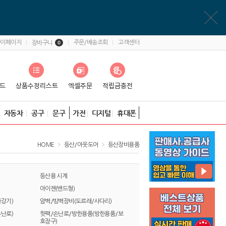
마이페이지
주문/배송조회
고객센터
장바구니
0
자동차
공구
문구
가전
디지털
휴대폰
HOME
등산/아웃도어
등산장비용품
등산용 시계
아이젠(밴드형)
강기)
암벽/빙벽장비(도르래/사다리)
난로)
핫팩/손난로/방한용품(방한용품/보
호장구)