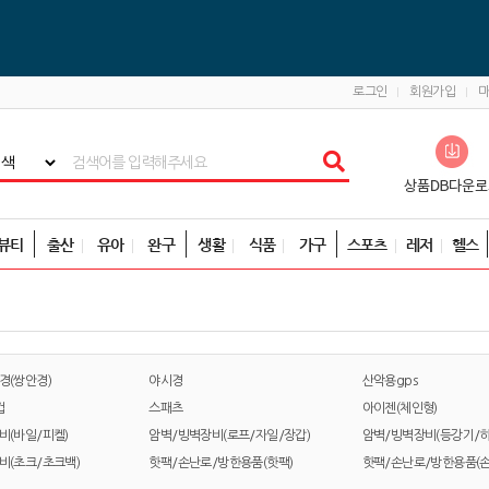
로그인
회원가입
뷰티
출산
유아
완구
생활
식품
가구
스포츠
레저
헬스
경(쌍안경)
야시경
산악용gps
컵
스패츠
아이젠(체인형)
비(바일/피켈)
암벽/빙벽장비(로프/자일/장갑)
암벽/빙벽장비(등강기/하
비(초크/초크백)
핫팩/손난로/방한용품(핫팩)
핫팩/손난로/방한용품(손