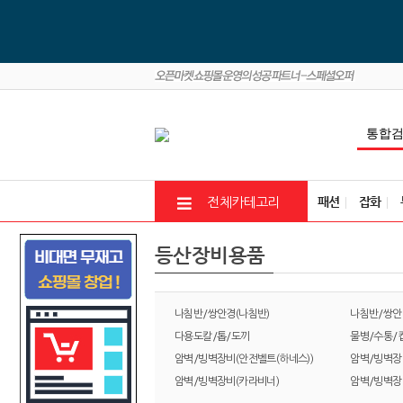
패션
잡화
전체카테고리
등산장비용품
나침반/쌍안경(나침반)
나침반/쌍안
다용도칼/톱/도끼
물병/수통/
암벽/빙벽장비(안전벨트(하네스))
암벽/빙벽장
암벽/빙벽장비(카라비너)
암벽/빙벽장