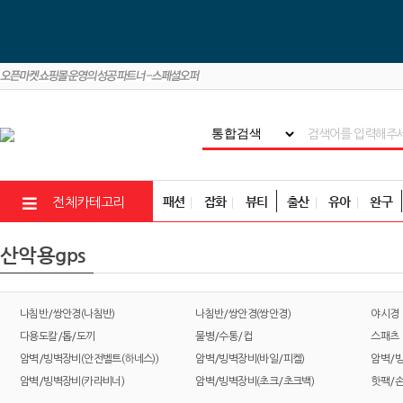
패션
잡화
뷰티
출산
유아
완구
전체카테고리
산악용gps
나침반/쌍안경(나침반)
나침반/쌍안경(쌍안경)
야시경
다용도칼/톱/도끼
물병/수통/컵
스패츠
암벽/빙벽장비(안전벨트(하네스))
암벽/빙벽장비(바일/피켈)
암벽/빙
암벽/빙벽장비(카라비너)
암벽/빙벽장비(초크/초크백)
핫팩/손