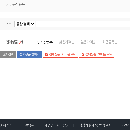
기타등산용품
검색
0
인기상품순
전체상품
개
낮은가격순
높은가격순
최근등록순
전체선택
선택상품 찜하기
전체상품 DB다운로드
선택상품 DB다운로드
회사소개
이용약관
개인정보처리방침
책임의 한계 및 법적고지
고객