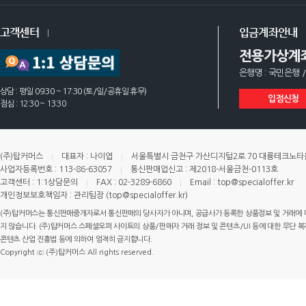
고객센터
입금계좌안내
전용가상계
은행명 : 국민은행 /
상담 : 평일 09:30 ~ 17:30 (토/일/공휴일 휴무)
입점신청
점심 : 12:30 ~ 13:30
(주)탑커머스
대표자 : 나이엽
서울특별시 금천구 가산디지털2로 70 대륭테크노타운 
사업자등록번호 : 113-86-63057
통신판매업신고 : 제2018-서울금천-0113호
고객센터 : 1:1상담문의
FAX : 02-3289-6860
Email : top@specialoffer.kr
개인정보보호책임자 : 관리팀장 (top@specialoffer.kr)
(주)탑커머스는 통신판매중개자로서 통신판매의 당사자가 아니며, 공급사가 등록한 상품정보 및 거래에 
지 않습니다. (주)탑커머스 스페셜오퍼 사이트의 상품/판매자 거래 정보 및 콘텐츠/UI 등에 대한 무단 복제
콘텐츠 산업 진흥법 등에 의하여 엄격히 금지합니다.
Copyright ⓒ (주)탑커머스 All rights reserved.