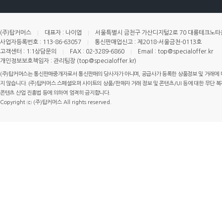
(주)탑커머스
대표자 : 나이엽
서울특별시 금천구 가산디지털2로 70 대륭테크노타운 
사업자등록번호 : 113-86-63057
통신판매업신고 : 제2018-서울금천-0113호
고객센터 : 1:1상담문의
FAX : 02-3289-6860
Email : top@specialoffer.kr
개인정보보호책임자 : 관리팀장 (top@specialoffer.kr)
(주)탑커머스는 통신판매중개자로서 통신판매의 당사자가 아니며, 공급사가 등록한 상품정보 및 거래에 
지 않습니다. (주)탑커머스 스페셜오퍼 사이트의 상품/판매자 거래 정보 및 콘텐츠/UI 등에 대한 무단 복제
콘텐츠 산업 진흥법 등에 의하여 엄격히 금지합니다.
Copyright ⓒ (주)탑커머스 All rights reserved.