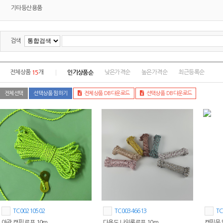
기타등산용품
검색
15
인기상품순
전체상품
개
낮은가격순
높은가격순
최근등록순
전체선택
선택상품 찜하기
전체상품 DB다운로드
선택상품 DB다운로드
TC00210502
TC00346613
TC
야광 캠핑 로프 10m
다용도 나일론로프 10m
캠핑문 