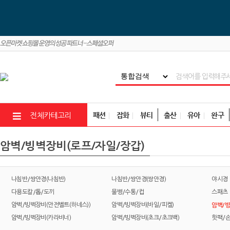
패션
잡화
뷰티
출산
유아
완구
전체카테고리
암벽/빙벽장비(로프/자일/장갑)
나침반/쌍안경(나침반)
나침반/쌍안경(쌍안경)
야시경
다용도칼/톱/도끼
물병/수통/컵
스패츠
암벽/빙
암벽/빙벽장비(안전벨트(하네스))
암벽/빙벽장비(바일/피켈)
암벽/빙벽장비(카라비너)
암벽/빙벽장비(초크/초크백)
핫팩/손