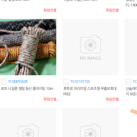
FS-140
회원전용
회원전용
TC00855605
TC01181155
TC
로프 나일론 캠핑 등산 클라이밍 10m
후투로 프리미엄 스포츠형 무릎보호대
신슐레이
FREE
치 보온
회원전용
회원전용