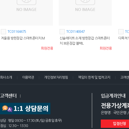
TC01164475
TC01146947
TC
겨울용 방한장갑 스마트폰터치 M
신슐레이트 소재 방한장갑 스마트폰터
다목적
치 보온장갑 블랙L
회원전용
회원전용
회사소개
이용약관
개인정보처리방침
책임의 한계 및 법적고지
고객
고객센터
입금계좌안내
전용가상계
은행명 : 국민은행 /
상담 : 평일 09:30 ~ 17:30 (토/일/공휴일 휴무)
입점신청
점심 : 12:30 ~ 13:30