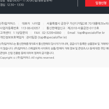
상담 : 평일 09:30 ~ 17:30 (토/일/공휴일 휴무)
입점신청
점심 : 12:30 ~ 13:30
(주)탑커머스
대표자 : 나이엽
서울특별시 금천구 가산디지털2로 70 대륭테크노타운 
사업자등록번호 : 113-86-63057
통신판매업신고 : 제2018-서울금천-0113호
고객센터 : 1:1상담문의
FAX : 02-3289-6860
Email : top@specialoffer.kr
개인정보보호책임자 : 관리팀장 (top@specialoffer.kr)
(주)탑커머스는 통신판매중개자로서 통신판매의 당사자가 아니며, 공급사가 등록한 상품정보 및 거래에 
지 않습니다. (주)탑커머스 스페셜오퍼 사이트의 상품/판매자 거래 정보 및 콘텐츠/UI 등에 대한 무단 복제
콘텐츠 산업 진흥법 등에 의하여 엄격히 금지합니다.
Copyright ⓒ (주)탑커머스 All rights reserved.