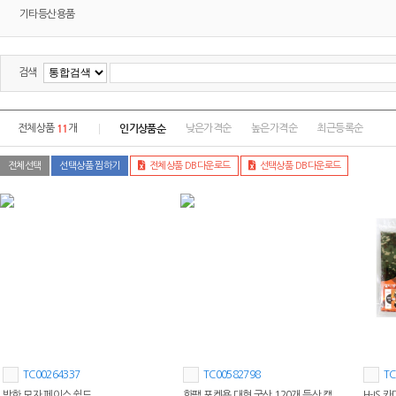
기타등산용품
검색
11
인기상품순
전체상품
개
낮은가격순
높은가격순
최근등록순
전체선택
선택상품 찜하기
전체상품 DB다운로드
선택상품 DB다운로드
TC00264337
TC00582798
TC
방한 모자 페이스 쉴드
핫팩 포켓용 대형 국산 120개 등산 캠
H-IS 