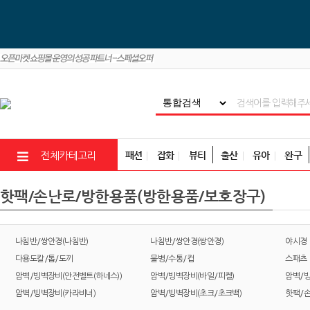
패션
잡화
뷰티
출산
유아
완구
전체카테고리
핫팩/손난로/방한용품(방한용품/보호장구)
나침반/쌍안경(나침반)
나침반/쌍안경(쌍안경)
야시경
다용도칼/톱/도끼
물병/수통/컵
스패츠
암벽/빙벽장비(안전벨트(하네스))
암벽/빙벽장비(바일/피켈)
암벽/빙
암벽/빙벽장비(카라비너)
암벽/빙벽장비(초크/초크백)
핫팩/손