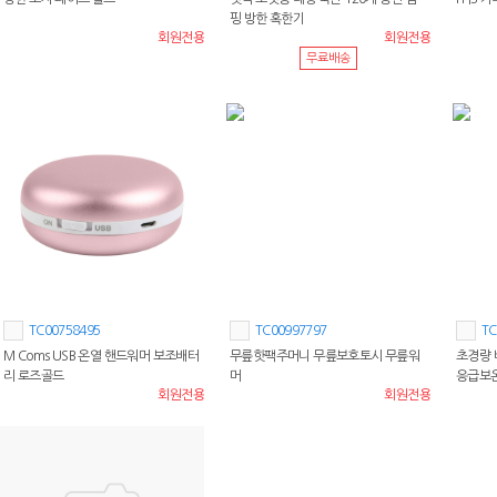
핑 방한 혹한기
회원전용
회원전용
무료배송
TC00758495
TC00997797
TC
M Coms USB 온열 핸드워머 보조배터
무릎핫팩주머니 무릎보호토시 무릎워
초경량 
리 로즈골드
머
응급보온
회원전용
회원전용
온포