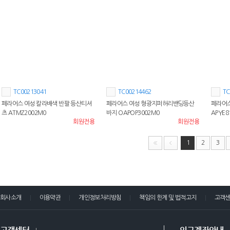
TC00213041
TC00214462
TC
페라어스 여성 칼라배색 반팔 등산티셔
페라어스 여성 형광지퍼허리밴딩등산
페라어스
츠 ATMZ2002M0
바지 OAPOP3002M0
APYE8
회원전용
회원전용
1
2
3
회사소개
이용약관
개인정보처리방침
책임의 한계 및 법적고지
고객