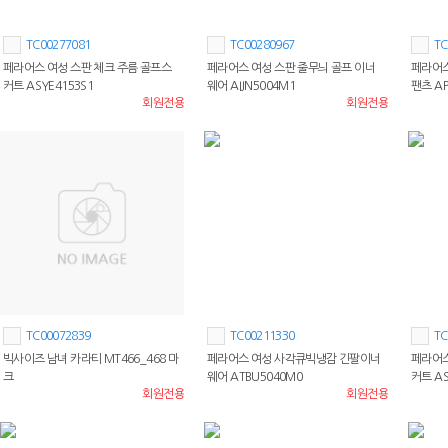
TC00277081
TC00280967
TC
페라어스 여성 스판 체크 주름 골프스
페라어스 여성 스판 줄무늬 골프 이너
페라어스
커트 ASYE4153S1
웨어 AIJN5004M1
팬츠 AP
회원전용
회원전용
TC00072839
TC00211330
TC
빅사이즈 남녀 카라티 MT466_468 마
페라어스 여성 사각큐빅냉감 긴팔이너
페라어스
크
웨어 ATBU5040M0
커트 AS
회원전용
회원전용