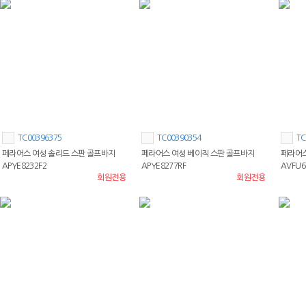
TC00396375
TC00390354
TC
페라어스 여성 솔리드 스판 골프바지
페라어스 여성 베이직 스판 골프바지
페라어스
APYE8232F2
APYE8277RF
AVFU6
회원전용
회원전용