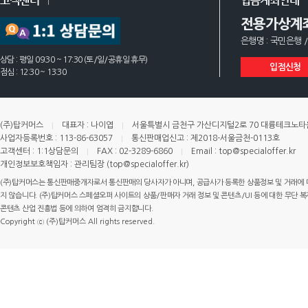
고객센터
입금계좌안내
전용가상계
은행명 : 국민은행 /
상담 : 평일 09:30 ~ 17:30 (토/일/공휴일 휴무)
입점신청
점심 : 12:30 ~ 13:30
(주)탑커머스
대표자 : 나이엽
서울특별시 금천구 가산디지털2로 70 대륭테크노타운 
사업자등록번호 : 113-86-63057
통신판매업신고 : 제2018-서울금천-0113호
고객센터 : 1:1상담문의
FAX : 02-3289-6860
Email : top@specialoffer.kr
개인정보보호책임자 : 관리팀장 (top@specialoffer.kr)
(주)탑커머스는 통신판매중개자로서 통신판매의 당사자가 아니며, 공급사가 등록한 상품정보 및 거래에 
지 않습니다. (주)탑커머스 스페셜오퍼 사이트의 상품/판매자 거래 정보 및 콘텐츠/UI 등에 대한 무단 복제
콘텐츠 산업 진흥법 등에 의하여 엄격히 금지합니다.
Copyright ⓒ (주)탑커머스 All rights reserved.