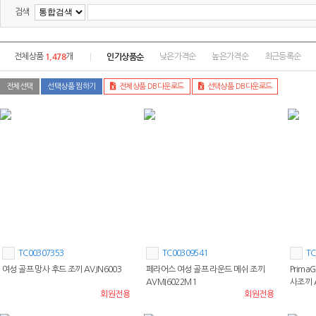
검색
1,478
인기상품순
전체상품
개
낮은가격순
높은가격순
최근등록순
전체선택
선택상품 찜하기
전체상품 DB다운로드
선택상품 DB다운로드
TC00307353
TC00309541
TC
여성 골프 망사 후드 조끼 AVJN6003
페라어스 여성 골프 라운드 메쉬 조끼
Prima
AVMI6022M1
사조끼 
회원전용
회원전용