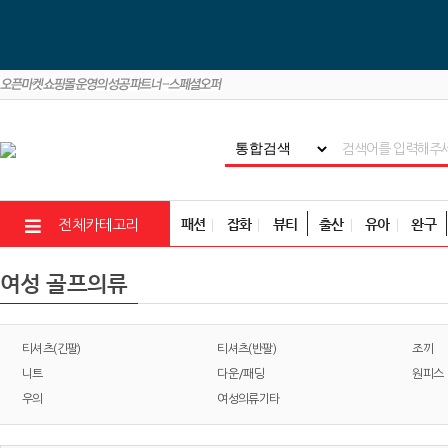
패션
잡화
뷰티
출산
유아
완구
전체카테고리
여성 골프의류
티셔츠(긴팔)
티셔츠(반팔)
조끼
니트
다운/패딩
원피스
우의
여성의류기타