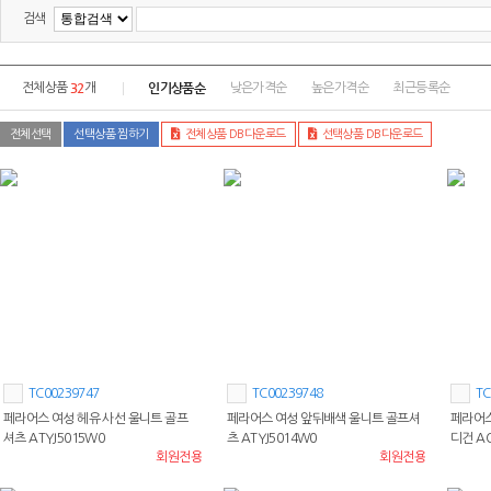
검색
32
인기상품순
전체상품
개
낮은가격순
높은가격순
최근등록순
전체선택
선택상품 찜하기
전체상품 DB다운로드
선택상품 DB다운로드
TC00239747
TC00239748
TC
페라어스 여성 헤유 사선 울니트 골프
페라어스 여성 앞뒤배색 울니트 골프셔
페라어스
셔츠 ATYJ5015W0
츠 ATYJ5014W0
디건 A
회원전용
회원전용