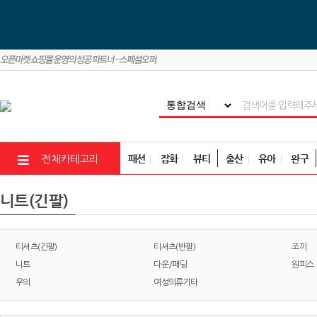
패션
잡화
뷰티
출산
유아
완구
전체카테고리
니트(긴팔)
티셔츠(긴팔)
티셔츠(반팔)
조끼
니트
다운/패딩
원피스
우의
여성의류기타