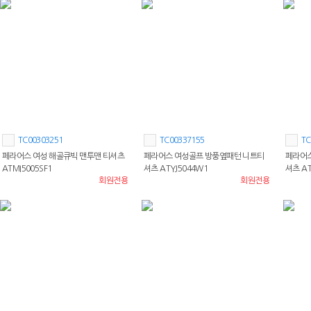
TC00303251
TC00337155
TC
페라어스 여성 해골큐빅 맨투맨 티셔츠
페라어스 여성골프 방풍옆패턴 니트티
페라어스
ATMI5005SF1
셔츠 ATYJ5044W1
셔츠 AT
회원전용
회원전용