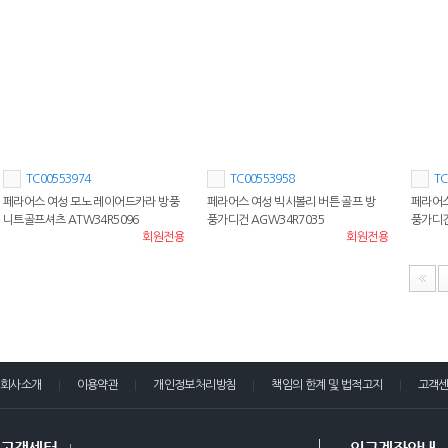
TC00553974
TC00553958
TC
페라어스 여성 모노 레이어드카라 방풍
페라어스 여성 빅시볼리 버튼 골프 방
페라어스
니트골프셔츠 ATW34R5096
풍가디건 AGW34R7035
풍가디건 
회원전용
회원전용
회사소개
이용약관
개인정보처리방침
책임의 한계 및 법적고지
고객