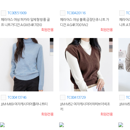
TC00551909
TC00420116
TC
페라어스 여성 퍼카라 일체형 방풍 골
페라어스 여성 볼록 금장단추 니트 가
페라어스
프 니트가디건 AGW34R7030
디건 AG4R7001W2
니트 AT
회원전용
회원전용
TC00413746
TC00413729
TC
JJM-M69 여자캐시미어폴라니트티
JJM-M52 여자캐시미어하찌브이넥조
JJM-
끼
회원전용
회원전용