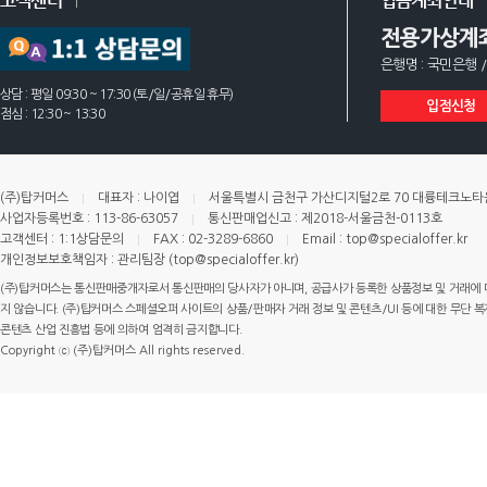
고객센터
입금계좌안내
전용가상계
은행명 : 국민은행 /
상담 : 평일 09:30 ~ 17:30 (토/일/공휴일 휴무)
입점신청
점심 : 12:30 ~ 13:30
(주)탑커머스
대표자 : 나이엽
서울특별시 금천구 가산디지털2로 70 대륭테크노타운 
사업자등록번호 : 113-86-63057
통신판매업신고 : 제2018-서울금천-0113호
고객센터 : 1:1상담문의
FAX : 02-3289-6860
Email : top@specialoffer.kr
개인정보보호책임자 : 관리팀장 (top@specialoffer.kr)
(주)탑커머스는 통신판매중개자로서 통신판매의 당사자가 아니며, 공급사가 등록한 상품정보 및 거래에 
지 않습니다. (주)탑커머스 스페셜오퍼 사이트의 상품/판매자 거래 정보 및 콘텐츠/UI 등에 대한 무단 복제
콘텐츠 산업 진흥법 등에 의하여 엄격히 금지합니다.
Copyright ⓒ (주)탑커머스 All rights reserved.