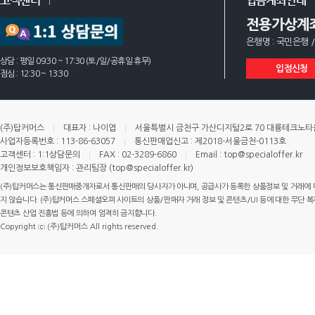
고객센터
입금계좌안내
전용가상계
은행명 : 국민은행 /
상담 : 평일 09:30 ~ 17:30 (토/일/공휴일 휴무)
입점신청
점심 : 12:30 ~ 13:30
(주)탑커머스
대표자 : 나이엽
서울특별시 금천구 가산디지털2로 70 대륭테크노타운 
사업자등록번호 : 113-86-63057
통신판매업신고 : 제2018-서울금천-0113호
고객센터 : 1:1상담문의
FAX : 02-3289-6860
Email : top@specialoffer.kr
개인정보보호책임자 : 관리팀장 (top@specialoffer.kr)
(주)탑커머스는 통신판매중개자로서 통신판매의 당사자가 아니며, 공급사가 등록한 상품정보 및 거래에 
지 않습니다. (주)탑커머스 스페셜오퍼 사이트의 상품/판매자 거래 정보 및 콘텐츠/UI 등에 대한 무단 복제
콘텐츠 산업 진흥법 등에 의하여 엄격히 금지합니다.
Copyright ⓒ (주)탑커머스 All rights reserved.