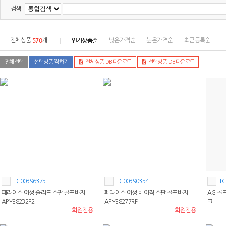
검색
570
인기상품순
전체상품
개
낮은가격순
높은가격순
최근등록순
전체선택
선택상품 찜하기
전체상품 DB다운로드
선택상품 DB다운로드
TC00396375
TC00390354
TC
페라어스 여성 솔리드 스판 골프바지
페라어스 여성 베이직 스판 골프바지
AG 골
APYE8232F2
APYE8277RF
크
회원전용
회원전용