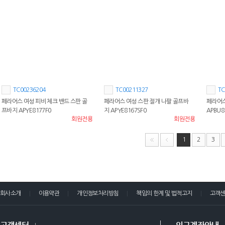
TC00236204
TC00211327
TC
페라어스 여성 피비 체크 밴드 스판 골
페라어스 여성 스판 절개 나팔 골프바
페라어스
프바지 APYE8177F0
지 APYE8167SF0
APBU8
회원전용
회원전용
1
2
3
회사소개
이용약관
개인정보처리방침
책임의 한계 및 법적고지
고객