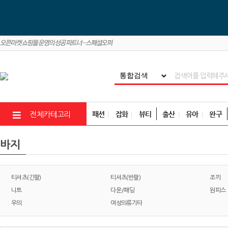
패션
잡화
뷰티
출산
유아
완구
전체카테고리
바지
티셔츠(긴팔)
티셔츠(반팔)
조끼
니트
다운/패딩
원피스
우의
여성의류기타