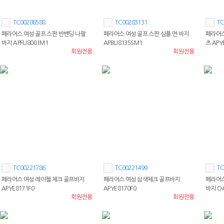
TC00286588
TC00283131
TC
페라어스 여성 골프 스판 반밴딩 나팔
페라어스 여성 골프 스판 심플 면 바지
페라어스
바지 APFU8001M1
APBU8135SM1
츠 APY
회원전용
회원전용
TC00221786
TC00221499
TC
페라어스 여성 레이첼 체크 골프바지
페라어스 여성 삼색체크 골프바지
페라어
APYE8171F0
APYE8170F0
바지 O
회원전용
회원전용