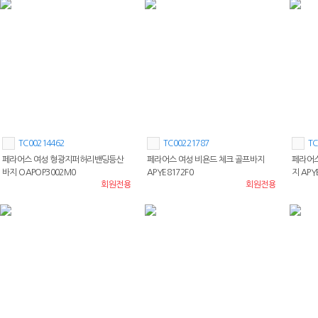
TC00214462
TC00221787
TC
페라어스 여성 형광지퍼허리밴딩등산
페라어스 여성 비욘드 체크 골프바지
페라어스
바지 OAPOP3002M0
APYE8172F0
지 APY
회원전용
회원전용