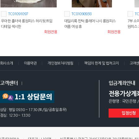
TC01091097
TC01090938
TC
우아한 홀터넥 롱원피스 허리 뒷트임
데일리룩 핀턱 플레어 나시 롱원피스
7부 소
디테일 섹시한
여름 여성 휴
원피스 
회원전용
회원전용
회사소개
이용약관
개인정보처리방침
책임의 한계 및 법적고지
고객
고객센터
입금계좌안내
전용가상계
은행명 : 국민은행 /
상담 : 평일 09:30 ~ 17:30 (토/일/공휴일 휴무)
입점신청
점심 : 12:30 ~ 13:30