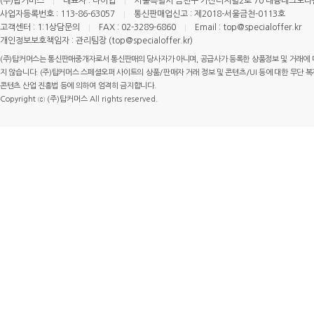
(주)탑커머스
대표자 : 나이엽
서울특별시 금천구 가산디지털2로 70 대륭테크노타운 
사업자등록번호 : 113-86-63057
통신판매업신고 : 제2018-서울금천-0113호
고객센터 : 1:1상담문의
FAX : 02-3289-6860
Email : top@specialoffer.kr
개인정보보호책임자 : 관리팀장 (top@specialoffer.kr)
(주)탑커머스는 통신판매중개자로서 통신판매의 당사자가 아니며, 공급사가 등록한 상품정보 및 거래에 
지 않습니다. (주)탑커머스 스페셜오퍼 사이트의 상품/판매자 거래 정보 및 콘텐츠/UI 등에 대한 무단 복제
콘텐츠 산업 진흥법 등에 의하여 엄격히 금지합니다.
Copyright ⓒ (주)탑커머스 All rights reserved.