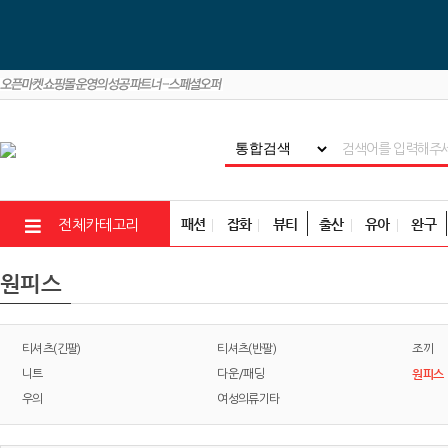
패션
잡화
뷰티
출산
유아
완구
전체카테고리
원피스
티셔츠(긴팔)
티셔츠(반팔)
조끼
원피스
니트
다운/패딩
우의
여성의류기타