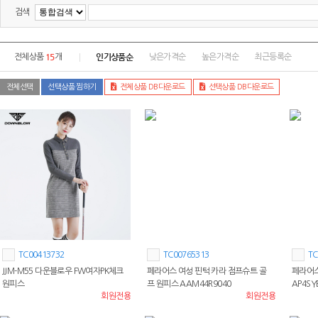
검색
15
인기상품순
전체상품
개
낮은가격순
높은가격순
최근등록순
전체선택
선택상품 찜하기
전체상품 DB다운로드
선택상품 DB다운로드
TC00413732
TC00765313
TC
JJM-M55 다운블로우 FW여자PK체크
페라어스 여성 핀턱 카라 점프슈트 골
페라어스
원피스
프 원피스 AAM44R9040
AP4SY
회원전용
회원전용