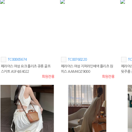
TC00865674
TC00768220
TC
페라어스 여성 요크 플리츠 큐롯 골프
페라어스 여성 지퍼라인배색 플리츠 원
페라어스
스커트 ASF4JE4022
피스 AAM4OZ9000
뒷주름 
회원전용
회원전용