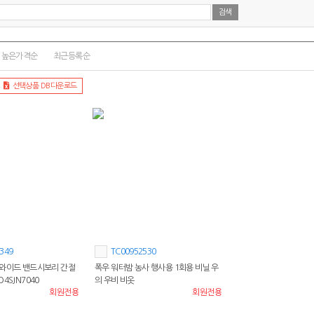
높은가격순
최근등록순
선택상품 DB다운로드
349
TC00952530
 와이드 밴드시보리 간절
폭우 워터밤 농사 행사용 1회용 비닐 우
4SJN7040
의 우비 비옷
회원전용
회원전용