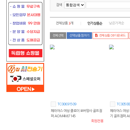
검색
3
인기상품순
전체상품
개
낮은가격순
전체선택
선택상품 찜하기
전체상품 DB다운로드
TC00691509
TC00588
페라어스 여성 클로이 오버망사 골프점
페라어스 여성
퍼 AOM4MI7145
기 골프점퍼 AO
회원전용