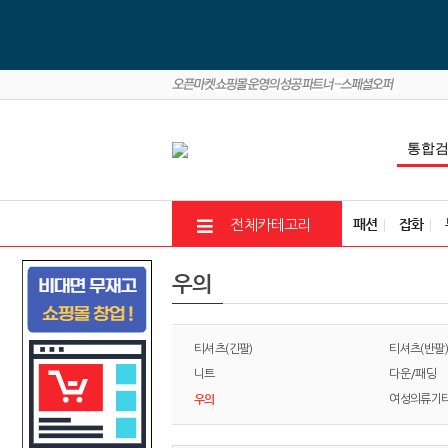
패션
잡화
전체카테고리
우의
티셔츠(긴팔)
티셔츠(반팔)
니트
다운/패딩
우의
여성의류기