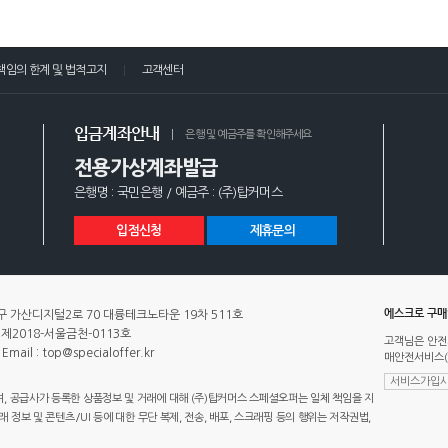
책임의 한계 및 법적고지
고객센터
입금계좌안내
은행 및 예금주를 확인해주세요
전용가상계좌발급
은행명 : 국민은행 / 예금주 : (주)탑커머스
입점신청
제휴문의
에스크로 구
 가산디지털2로 70 대륭테크노타운 19차 511호
제2018-서울금천-0113호
고객님은 안전
Email : top@specialoffer.kr
매안전서비스(
서비스가입사
 공급사가 등록한 상품정보 및 거래에 대해 (주)탑커머스 스페셜오퍼는 일체 책임을 지
정보 및 콘텐츠/UI 등에 대한 무단 복제, 전송, 배포, 스크래핑 등의 행위는 저작권법,