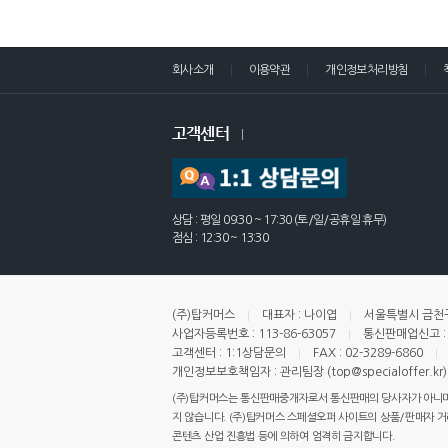
회사소개
이용약관
개인정보처리방침
고객센터
상담 : 평일 09:30 ~ 17:30 (토/일/공휴일 휴무)
점심 : 12:30 ~ 13:30
(주)탑커머스
대표자 : 나이엽
서울특별시 금천구
사업자등록번호 : 113-86-63057
통신판매업신고 : 
고객센터 : 1:1상담문의
FAX : 02-3289-6860
개인정보보호책임자 : 관리팀장 (top@specialoffer.kr)
(주)탑커머스는 통신판매중개자로서 통신판매의 당사자가 아니며,
지 않습니다. (주)탑커머스 스페셜오퍼 사이트의 상품/판매자 거래 
콘텐츠 산업 진흥법 등에 의하여 엄격히 금지합니다.