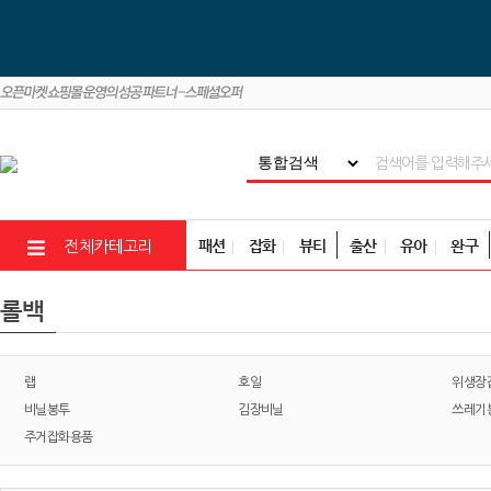
패션
잡화
뷰티
출산
유아
완구
전체카테고리
롤백
랩
호일
위생장
비닐봉투
김장비닐
쓰레기
주거잡화용품