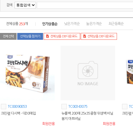
검색
253
인기상품순
전체상품
개
낮은가격순
높은가격순
최근등록순
전체선택
선택상품 찜하기
전체상품 DB다운로드
선택상품 DB다운로드
TC00090853
TC00343075
TC
크린랲 다시백 - 대30매입
뉴롤백 200매 25x35중형 위생백 비닐
크린랲 
봉지 마트비닐
회원전용
회원전용